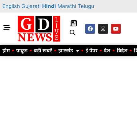
English
Gujarati
Hindi
Marathi
Telugu
होम
पाकुड़
बड़ी खबरें
झारखंड
ई पेपर
देश
विदेश
श