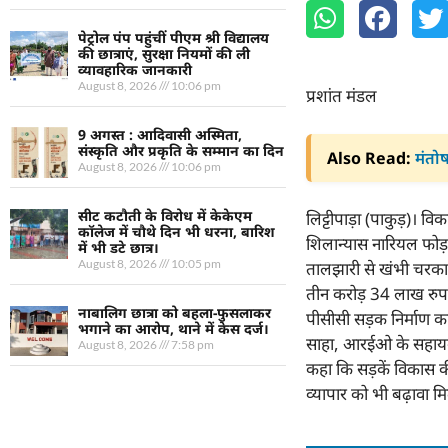
पेट्रोल पंप पहुंचीं पीएम श्री विद्यालय
की छात्राएं, सुरक्षा नियमों की ली
व्यावहारिक जानकारी
August 8, 2026
10:06 pm
प्रशांत मंडल
9 अगस्त : आदिवासी अस्मिता,
संस्कृति और प्रकृति के सम्मान का दिन
Also Read:
मंतोष
August 8, 2026
10:06 pm
सीट कटौती के विरोध में केकेएम
लिट्टीपाड़ा (पाकुड़)। व
कॉलेज में चौथे दिन भी धरना, बारिश
शिलान्यास नारियल फोड़
में भी डटे छात्र।
August 8, 2026
10:05 pm
तालझारी से खंभी चरका
तीन करोड़ 34 लाख रुप
नाबालिग छात्रा को बहला-फुसलाकर
पीसीसी सड़क निर्माण क
भगाने का आरोप, थाने में केस दर्ज।
साहा, आरईओ के सहायक अभ
August 8, 2026
7:58 pm
कहा कि सड़कें विकास की
व्यापार को भी बढ़ावा मि