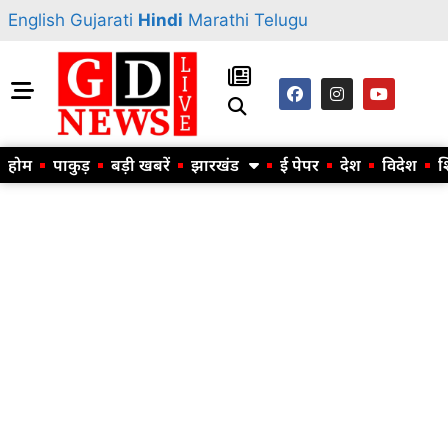
English
Gujarati
Hindi
Marathi
Telugu
होम
पाकुड़
बड़ी खबरें
झारखंड
ई पेपर
देश
विदेश
श