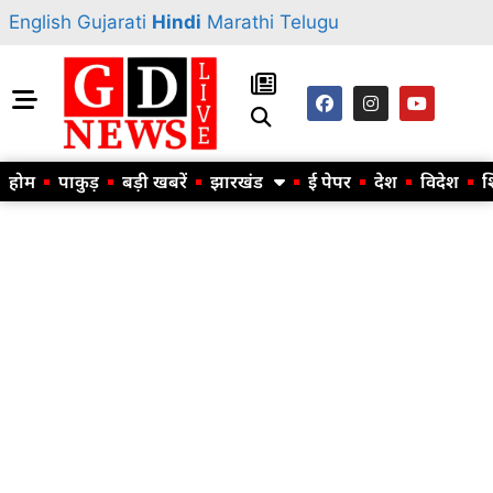
English
Gujarati
Hindi
Marathi
Telugu
होम
पाकुड़
बड़ी खबरें
झारखंड
ई पेपर
देश
विदेश
श