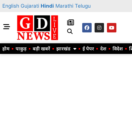
English
Gujarati
Hindi
Marathi
Telugu
होम
पाकुड़
बड़ी खबरें
झारखंड
ई पेपर
देश
विदेश
श