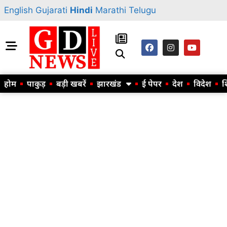
English
Gujarati
Hindi
Marathi
Telugu
होम
पाकुड़
बड़ी खबरें
झारखंड
ई पेपर
देश
विदेश
श