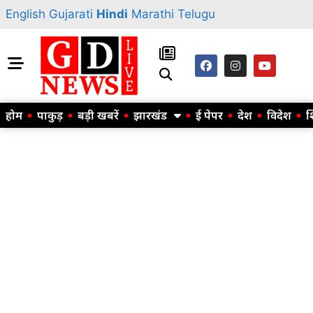
English
Gujarati
Hindi
Marathi
Telugu
होम
पाकुड़
बड़ी खबरें
झारखंड
ई पेपर
देश
विदेश
श