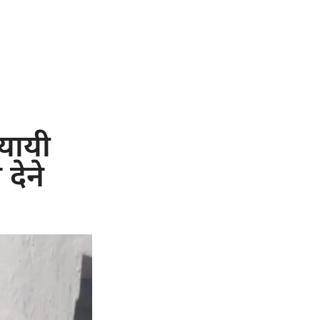
ुयायी
देने