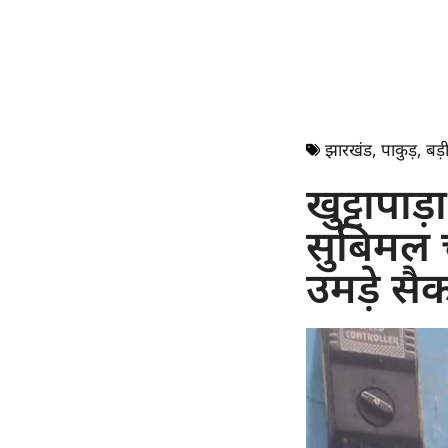
झारखंड
,
पाकुड़
,
बड़ी
खुट्टापा
सुबिमल चक
उमड़े सैक