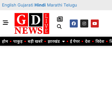
English
Gujarati
Hindi
Marathi
Telugu
होम
पाकुड़
बड़ी खबरें
झारखंड
ई पेपर
देश
विदेश
श