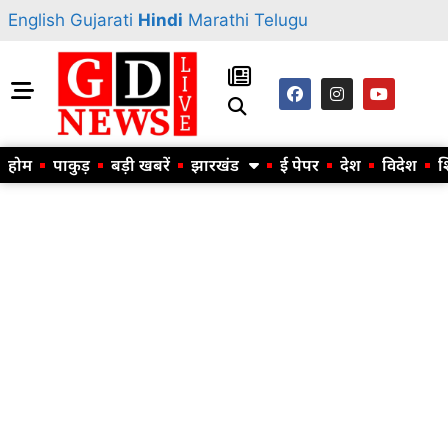
English
Gujarati
Hindi
Marathi
Telugu
होम
पाकुड़
बड़ी खबरें
झारखंड
ई पेपर
देश
विदेश
श