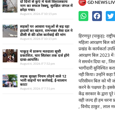
दो दिनों से कुएं में फंसे विशालकाय
GD NEWS LIV
नाग का सफल रेस्क्यू, सुरक्षित जंगल में
छोड़ा गया।
August 6, 2026
10:15 pm
सड़कों पर आवारा पशुओं से बढ़ रहा
हादसों का खतरा, रामभक्त सेवा दल ने
डीसी से की ठोस कार्रवाई की मांग
हिरणपुर (पाकुड़): राष्ट
August 6, 2026
10:15 pm
महिला आरक्षण बिल को ले
प्रखंड के कार्यकर्ता उपस
पाकुड़ में प्रारूप मतदाता सूची
आरक्षण बिल 2023 में ह
प्रकाशित, चार सितंबर तक दर्ज होंगे
दावा-आपत्ति।
ने समर्थन दिया था , ज
August 6, 2026
7:52 pm
भागीदारी सुनिश्चित करा
नही किया। उन्होंने कहा
सड़क सुरक्षा नियम तोड़ने वाले 12
परिसीमन बिल को भी जो
भारी वाहनों पर कार्रवाई, ई-चालान
काटा
करने के पक्षधर है। इस
August 6, 2026
7:51 pm
केंद्र सरकार के द्वारा 
वही जल्द ही हम धरना 
, विनोद ठाकुर , लाल मर