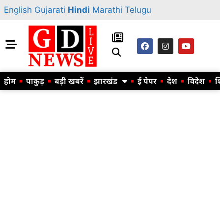
English
Gujarati
Hindi
Marathi
Telugu
होम
पाकुड़
बड़ी खबरें
झारखंड
ई पेपर
देश
विदेश
श