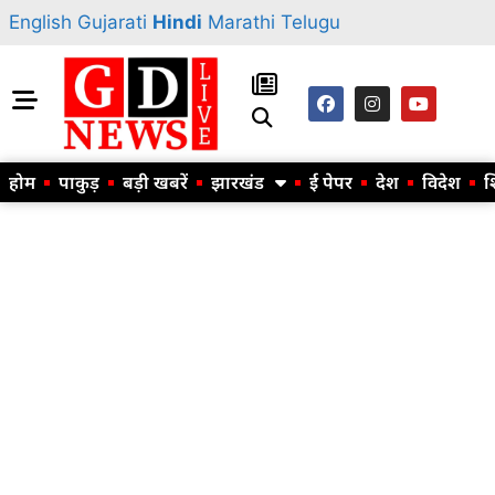
English
Gujarati
Hindi
Marathi
Telugu
होम
पाकुड़
बड़ी खबरें
झारखंड
ई पेपर
देश
विदेश
श