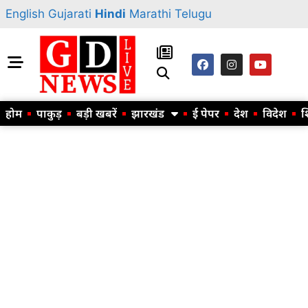
English
Gujarati
Hindi
Marathi
Telugu
होम
पाकुड़
बड़ी खबरें
झारखंड
ई पेपर
देश
विदेश
श