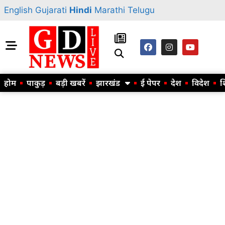
English
Gujarati
Hindi
Marathi
Telugu
होम
पाकुड़
बड़ी खबरें
झारखंड
ई पेपर
देश
विदेश
श