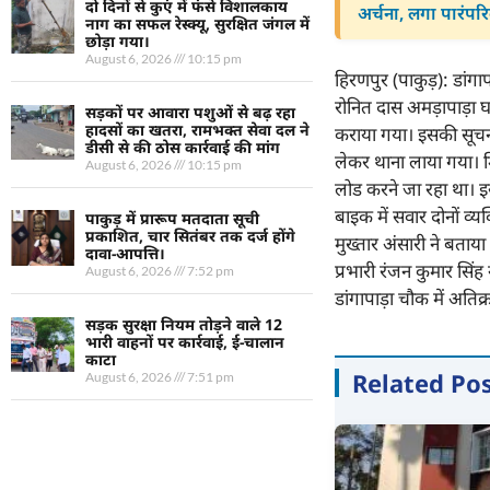
दो दिनों से कुएं में फंसे विशालकाय
अर्चना, लगा पारंपर
नाग का सफल रेस्क्यू, सुरक्षित जंगल में
छोड़ा गया।
August 6, 2026
10:15 pm
हिरणपुर (पाकुड़): डांगाप
रोनित दास अमड़ापाड़ा घा
सड़कों पर आवारा पशुओं से बढ़ रहा
हादसों का खतरा, रामभक्त सेवा दल ने
कराया गया। इसकी सूचना
डीसी से की ठोस कार्रवाई की मांग
लेकर थाना लाया गया। म
August 6, 2026
10:15 pm
लोड करने जा रहा था। 
बाइक में सवार दोनों व्
पाकुड़ में प्रारूप मतदाता सूची
प्रकाशित, चार सितंबर तक दर्ज होंगे
मुख्तार अंसारी ने बताय
दावा-आपत्ति।
प्रभारी रंजन कुमार सिं
August 6, 2026
7:52 pm
डांगापाड़ा चौक में अतिक
सड़क सुरक्षा नियम तोड़ने वाले 12
भारी वाहनों पर कार्रवाई, ई-चालान
काटा
Related Po
August 6, 2026
7:51 pm