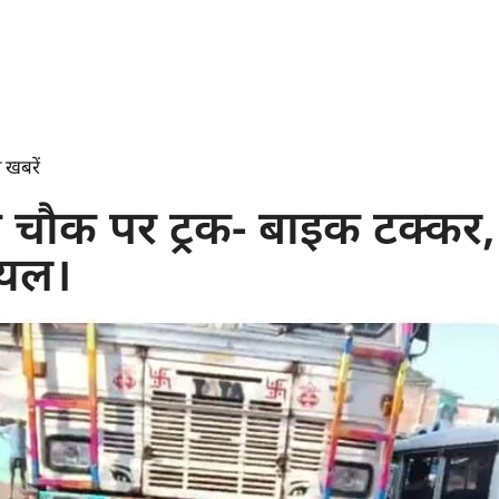
 खबरें
ा चौक पर ट्रक- बाइक टक्कर,
ायल।