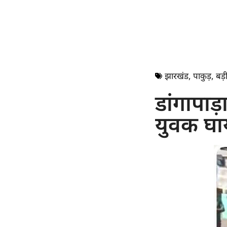
झारखंड
,
पाकुड़
,
बड़ी
डांगापाड़
युवक घ