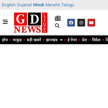
English
Gujarati
Hindi
Marathi
Telugu
होम
पाकुड़
बड़ी खबरें
झारखंड
ई पेपर
देश
विदेश
श