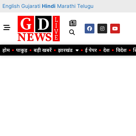
English
Gujarati
Hindi
Marathi
Telugu
होम
पाकुड़
बड़ी खबरें
झारखंड
ई पेपर
देश
विदेश
श