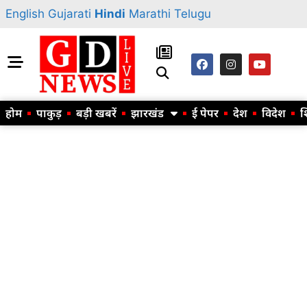
English
Gujarati
Hindi
Marathi
Telugu
होम
पाकुड़
बड़ी खबरें
झारखंड
ई पेपर
देश
विदेश
श