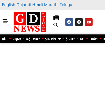
English
Gujarati
Hindi
Marathi
Telugu
होम
पाकुड़
बड़ी खबरें
झारखंड
ई पेपर
देश
विदेश
श