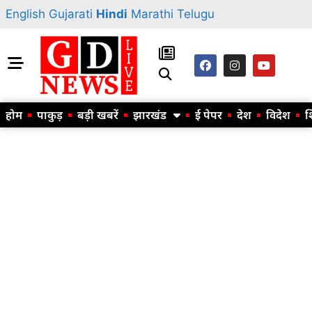
English
Gujarati
Hindi
Marathi
Telugu
होम
पाकुड़
बड़ी खबरें
झारखंड
ई पेपर
देश
विदेश
श