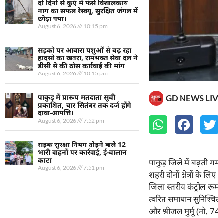
दो दिनों से कुएं में फंसे विशालकाय
नाग का सफल रेस्क्यू, सुरक्षित जंगल में
छोड़ा गया।
August 6, 2026
10:15 pm
सड़कों पर आवारा पशुओं से बढ़ रहा
हादसों का खतरा, रामभक्त सेवा दल ने
डीसी से की ठोस कार्रवाई की मांग
August 6, 2026
10:15 pm
पाकुड़ में प्रारूप मतदाता सूची
GD NEWS LIV
प्रकाशित, चार सितंबर तक दर्ज होंगे
दावा-आपत्ति।
August 6, 2026
7:52 pm
सड़क सुरक्षा नियम तोड़ने वाले 12
भारी वाहनों पर कार्रवाई, ई-चालान
काटा
पाकुड़ जिले में बढ़ती 
August 6, 2026
7:51 pm
शहरी दोनों क्षेत्रों के 
जिला स्तरीय कंट्रोल र
त्वरित समाधान सुनिश्चि
और श्रीजल मुर्मू (मो. 