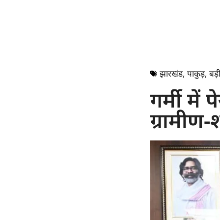
झारखंड
,
पाकुड़
,
बड़ी
गर्मी मे
ग्रामीण-श