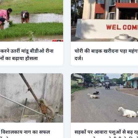
करने उतरीं मांडू बीडीओ रीना
चोरी की बाइक खरीदना पड़ा महंग
नों का बढ़ाया हौसला
दर्ज।
 फंसे विशालकाय नाग का सफल
सड़कों पर आवारा पशुओं से बढ़ र