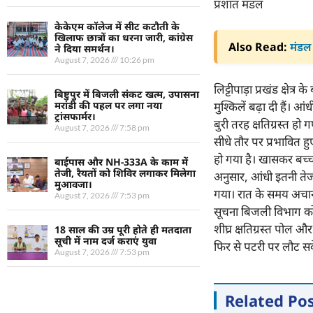
प्रशांत मंडल
केकेएम कॉलेज में सीट कटौती के
खिलाफ छात्रों का धरना जारी, कांग्रेस
Also Read:
मंडल 
ने दिया समर्थन।
August 7, 2026
10:26 pm
लिट्टीपाड़ा प्रखंड क्षे
बिष्टुपुर में बिजली संकट खत्म, उपासना
मुश्किलें बढ़ा दी हैं।
मरांडी की पहल पर लगा नया
ट्रांसफार्मर।
बुरी तरह क्षतिग्रस्त हो
August 7, 2026
7:58 pm
सीधे तौर पर प्रभावित हु
हो गया है। खासकर बच्चो
बाईपास और NH-333A के काम में
तेजी, रैयतों को शिविर लगाकर मिलेगा
अनुसार, आंधी इतनी तेज 
मुआवजा।
गया। रात के समय अचान
August 7, 2026
7:53 pm
सूचना बिजली विभाग को द
शीघ्र क्षतिग्रस्त पोल औ
18 साल की उम्र पूरी होते ही मतदाता
सूची में नाम दर्ज कराएं युवा
फिर से पटरी पर लौट स
August 7, 2026
7:53 pm
Related Po