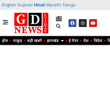
English
Gujarati
Hindi
Marathi
Telugu
होम
पाकुड़
बड़ी खबरें
झारखंड
ई पेपर
देश
विदेश
श