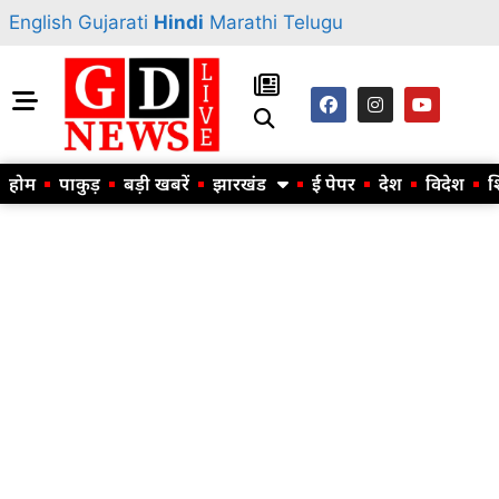
English
Gujarati
Hindi
Marathi
Telugu
होम
पाकुड़
बड़ी खबरें
झारखंड
ई पेपर
देश
विदेश
श