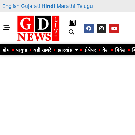
English
Gujarati
Hindi
Marathi
Telugu
होम
पाकुड़
बड़ी खबरें
झारखंड
ई पेपर
देश
विदेश
श