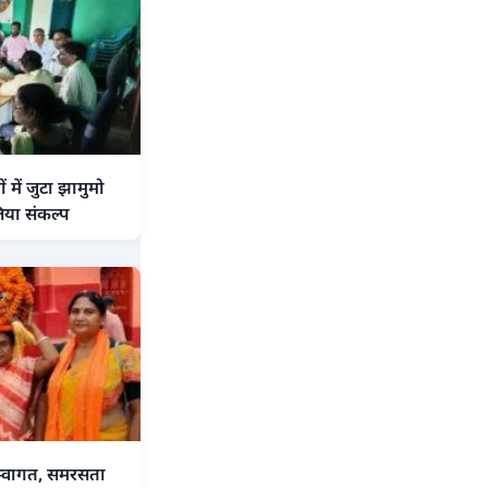
में जुटा झामुमो
िया संकल्प
 स्वागत, समरसता