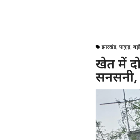
झारखंड
,
पाकुड़
,
बड़ी
खेत में द
सनसनी, 