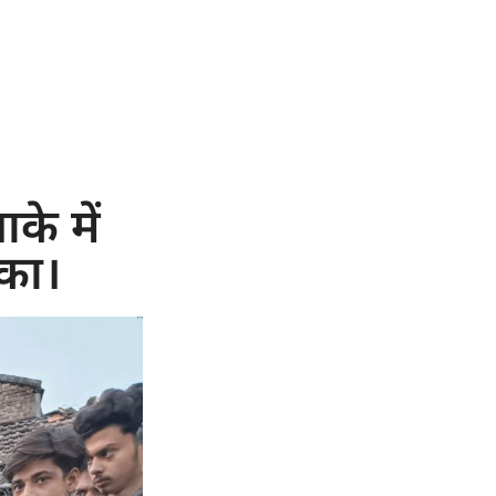
के में
का।