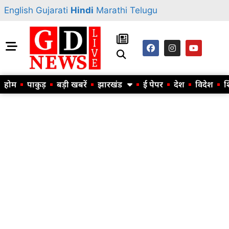
English
Gujarati
Hindi
Marathi
Telugu
होम
पाकुड़
बड़ी खबरें
झारखंड
ई पेपर
देश
विदेश
श