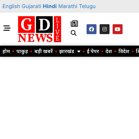
English
Gujarati
Hindi
Marathi
Telugu
होम
पाकुड़
बड़ी खबरें
झारखंड
ई पेपर
देश
विदेश
श