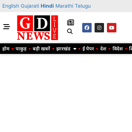
English
Gujarati
Hindi
Marathi
Telugu
होम
पाकुड़
बड़ी खबरें
झारखंड
ई पेपर
देश
विदेश
श