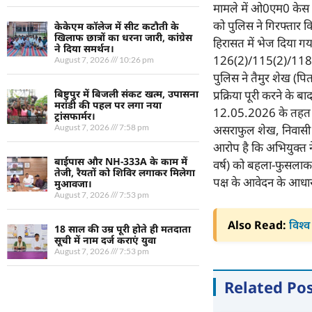
मामले में ओ0एम0 केस क
को पुलिस ने गिरफ्तार क
केकेएम कॉलेज में सीट कटौती के
खिलाफ छात्रों का धरना जारी, कांग्रेस
हिरासत में भेज दिया गय
ने दिया समर्थन।
126(2)/115(2)/118(1
August 7, 2026
10:26 pm
पुलिस ने तैमुर शेख (प
प्रक्रिया पूरी करने के 
बिष्टुपुर में बिजली संकट खत्म, उपासना
मरांडी की पहल पर लगा नया
12.05.2026 के तहत दर्
ट्रांसफार्मर।
असराफुल शेख, निवासी ए
August 7, 2026
7:58 pm
आरोप है कि अभियुक्त ने
बाईपास और NH-333A के काम में
वर्ष) को बहला-फुसलाकर 
तेजी, रैयतों को शिविर लगाकर मिलेगा
पक्ष के आवेदन के आधार
मुआवजा।
August 7, 2026
7:53 pm
Also Read:
विश्व
18 साल की उम्र पूरी होते ही मतदाता
सूची में नाम दर्ज कराएं युवा
August 7, 2026
7:53 pm
Related Po