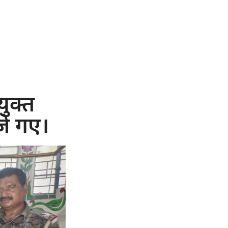
ुक्त
जे गए।