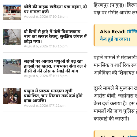
हिरणपुर (पाकुड़)। हिरण
चोरी की बाइक खरीदना पड़ा महंगा, दो
पर मामला दर्ज।
पक्ष पर गंभीर आरोप लगाए
August 6, 2026
10:16 pm
Also Read:
मॉर्न
दो दिनों से कुएं में फंसे विशालकाय
नाग का सफल रेस्क्यू, सुरक्षित जंगल में
कैद हुई वारदात।
छोड़ा गया।
August 6, 2026
10:15 pm
पहले मामले में मंझलाडी
सड़कों पर आवारा पशुओं से बढ़ रहा
मानसिक व शारीरिक रूप 
हादसों का खतरा, रामभक्त सेवा दल ने
डीसी से की ठोस कार्रवाई की मांग
आवेदिका की शिकायत पर
August 6, 2026
10:15 pm
दूसरे मामले में मुस्का
पाकुड़ में प्रारूप मतदाता सूची
आसेरा बीबी, जहांनारा
प्रकाशित, चार सितंबर तक दर्ज होंगे
दावा-आपत्ति।
केस दर्ज कराया है। इस 
August 6, 2026
7:52 pm
मामलों की जांच पुलिस द
कार्रवाई की जाएगी।