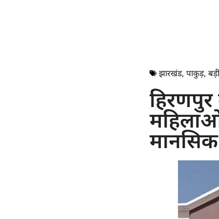
झारखंड
,
पाकुड़
,
बड़ी
हिरणपुर म
महिलाओं
मानसिक 