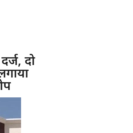
दर्ज, दो
 लगाया
ोप