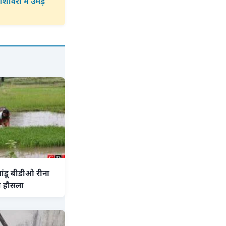
िविरों में उमड़
मांडू बीडीओ रीना
या हौसला