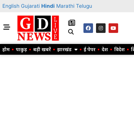
English
Gujarati
Hindi
Marathi
Telugu
होम
पाकुड़
बड़ी खबरें
झारखंड
ई पेपर
देश
विदेश
श