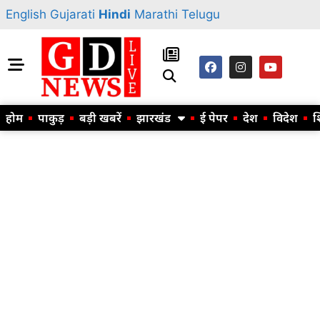
English
Gujarati
Hindi
Marathi
Telugu
होम
पाकुड़
बड़ी खबरें
झारखंड
ई पेपर
देश
विदेश
श