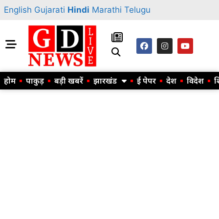
English
Gujarati
Hindi
Marathi
Telugu
होम
पाकुड़
बड़ी खबरें
झारखंड
ई पेपर
देश
विदेश
श