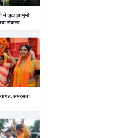
में जुटा झामुमो
िया संकल्प
 स्वागत, समरसता