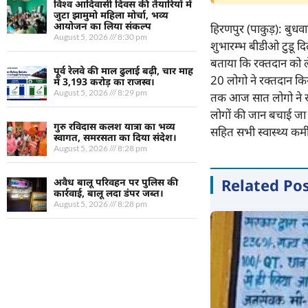
विश्व आदिवासी दिवस की तैयारियों में
जुटा झामुमो महिला मोर्चा, भव्य
आयोजन का लिया संकल्प
हिरणपुर (पाकुड़): बुधवा
August 5, 2026
8:30 pm
शुभारम्भ बीडीओ टुडू दिल
बताया कि रक्तदान को ल
पूर्व रेलवे की माल ढुलाई बढ़ी, चार माह
20 लोगो ने रक्तदान किय
में 3,193 करोड़ का राजस्व।
August 5, 2026
8:29 pm
तक आज सात लोगो ने रक्
लोगों की जान बचाई जा
गुरु रविदास कलश यात्रा का भव्य
सहित सभी स्वास्थ्य कर्म
स्वागत, समरसता का दिया संदेश।
August 5, 2026
8:28 pm
Related Po
अवैध बालू परिवहन पर पुलिस की
कार्रवाई, बालू लदा डंपर जब्त।
August 5, 2026
8:28 pm