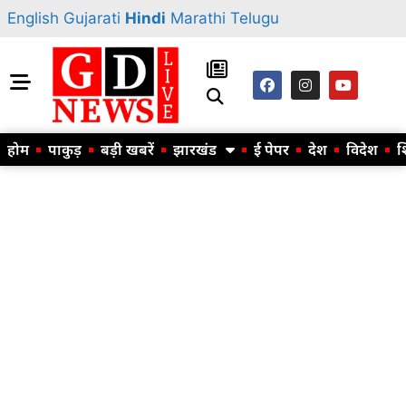
English
Gujarati
Hindi
Marathi
Telugu
होम
पाकुड़
बड़ी खबरें
झारखंड
ई पेपर
देश
विदेश
श