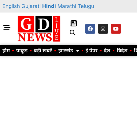
English
Gujarati
Hindi
Marathi
Telugu
होम
पाकुड़
बड़ी खबरें
झारखंड
ई पेपर
देश
विदेश
श