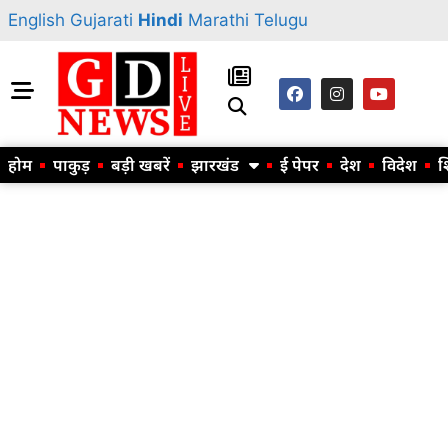
English
Gujarati
Hindi
Marathi
Telugu
होम
पाकुड़
बड़ी खबरें
झारखंड
ई पेपर
देश
विदेश
श