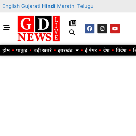
English
Gujarati
Hindi
Marathi
Telugu
होम
पाकुड़
बड़ी खबरें
झारखंड
ई पेपर
देश
विदेश
श