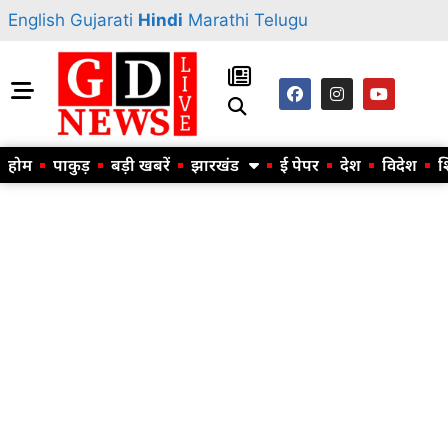
English
Gujarati
Hindi
Marathi
Telugu
होम
पाकुड़
बड़ी खबरें
झारखंड
ई पेपर
देश
विदेश
श