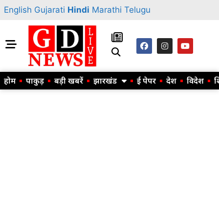
English
Gujarati
Hindi
Marathi
Telugu
होम
पाकुड़
बड़ी खबरें
झारखंड
ई पेपर
देश
विदेश
श