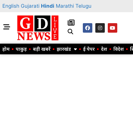
English
Gujarati
Hindi
Marathi
Telugu
होम
पाकुड़
बड़ी खबरें
झारखंड
ई पेपर
देश
विदेश
श