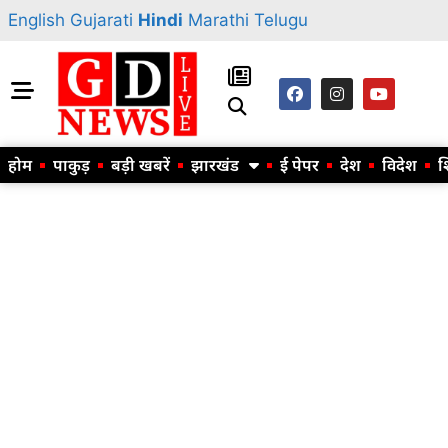
English
Gujarati
Hindi
Marathi
Telugu
होम
पाकुड़
बड़ी खबरें
झारखंड
ई पेपर
देश
विदेश
श