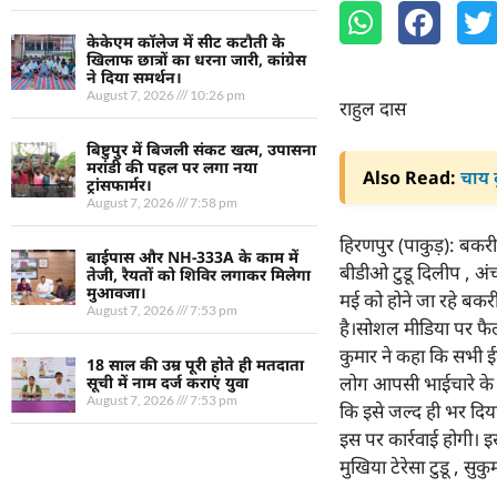
केकेएम कॉलेज में सीट कटौती के
खिलाफ छात्रों का धरना जारी, कांग्रेस
ने दिया समर्थन।
August 7, 2026
10:26 pm
राहुल दास
बिष्टुपुर में बिजली संकट खत्म, उपासना
मरांडी की पहल पर लगा नया
Also Read:
चाय द
ट्रांसफार्मर।
August 7, 2026
7:58 pm
हिरणपुर (पाकुड़): बकरी
बाईपास और NH-333A के काम में
बीडीओ टुडू दिलीप , अं
तेजी, रैयतों को शिविर लगाकर मिलेगा
मुआवजा।
मई को होने जा रहे बकरी
August 7, 2026
7:53 pm
है।सोशल मीडिया पर फै
कुमार ने कहा कि सभी ईद
18 साल की उम्र पूरी होते ही मतदाता
लोग आपसी भाईचारे के स
सूची में नाम दर्ज कराएं युवा
August 7, 2026
7:53 pm
कि इसे जल्द ही भर दिया
इस पर कार्रवाई होगी।
मुखिया टेरेसा टुडू , सुक