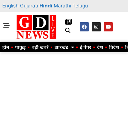
English
Gujarati
Hindi
Marathi
Telugu
होम
पाकुड़
बड़ी खबरें
झारखंड
ई पेपर
देश
विदेश
श