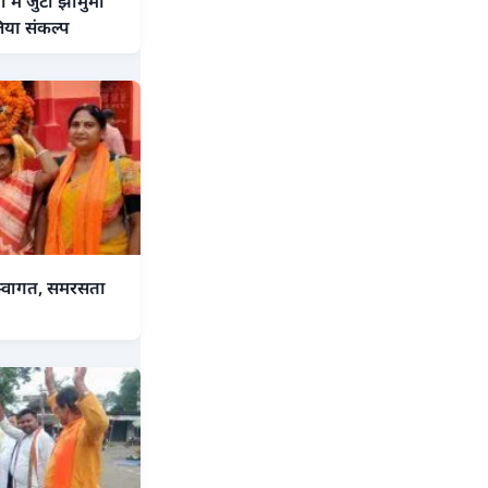
में जुटा झामुमो
िया संकल्प
 स्वागत, समरसता