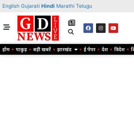
English
Gujarati
Hindi
Marathi
Telugu
होम
पाकुड़
बड़ी खबरें
झारखंड
ई पेपर
देश
विदेश
श