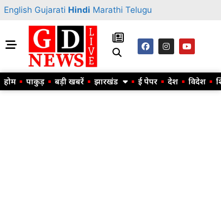
English
Gujarati
Hindi
Marathi
Telugu
होम
पाकुड़
बड़ी खबरें
झारखंड
ई पेपर
देश
विदेश
श