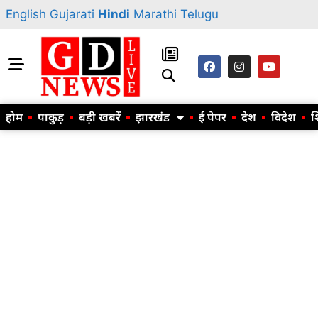
English
Gujarati
Hindi
Marathi
Telugu
होम
पाकुड़
बड़ी खबरें
झारखंड
ई पेपर
देश
विदेश
श